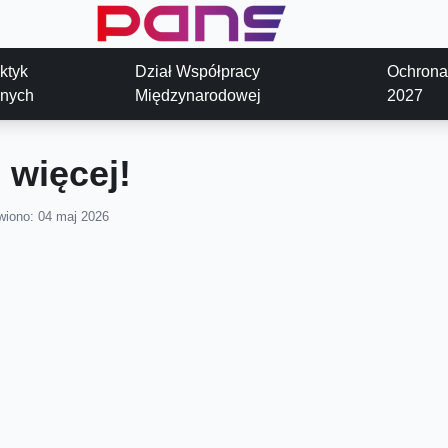
aktyk
Dział Współpracy
Ochrona
znych
Międzynarodowej
2027
o więcej!
wiono: 04 maj 2026