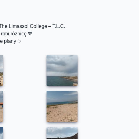
The Limassol College – T.L.C.
robi różnicę 💙
ie plany ✨