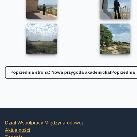
Poprzednia strona: Nowa przygoda akademicka!
Poprzednia
Dział Współpracy Międzynarodowej
Aktualności