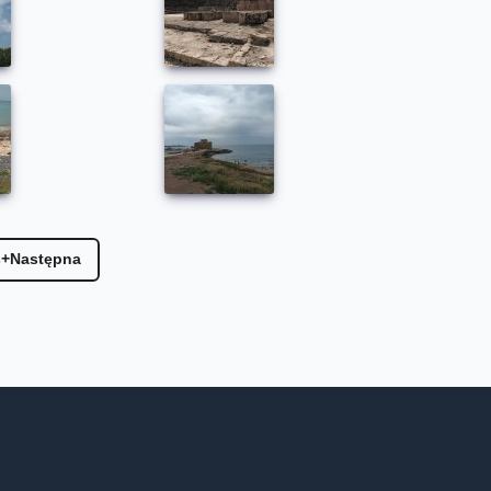
s+
Następna