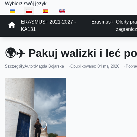
Wybierz swój język
ERASMUS+ 2021-2027 -
Erasmus+
Oferty pr
KA131
zagranic
🌍✈️ Pakuj walizki i leć p
Szczegóły
Autor:
Magda Bojarska
Opublikowano: 04 maj 2026
Popra