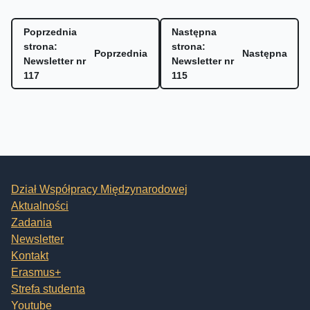
Poprzednia
Następna
strona:
strona:
Poprzednia
Następna
Newsletter nr
Newsletter nr
117
115
Dział Współpracy Międzynarodowej
Aktualności
Zadania
Newsletter
Kontakt
Erasmus+
Strefa studenta
Youtube