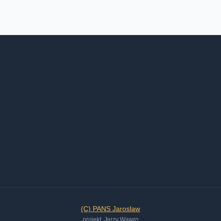
(C) PANS Jaroslaw
projekt: Jerzy Wawro