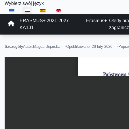
Wybierz swój język
ERASMUS+ 2021-2027 -
Erasmus+
Oferty pr
KA131
zagranic
Szczegóły
Autor:
Magda Bojarska
Opublikowano: 28 luty 2026
Popraw