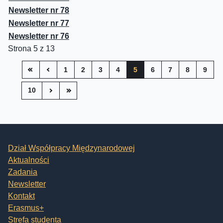
Newsletter nr 78
Newsletter nr 77
Newsletter nr 76
Strona 5 z 13
1
2
3
4
5
6
7
8
9
10
Dział Współpracy Międzynarodowej
Aktualności
Zadania
Newsletter
Kontakt
Erasmus+
Strefa studenta