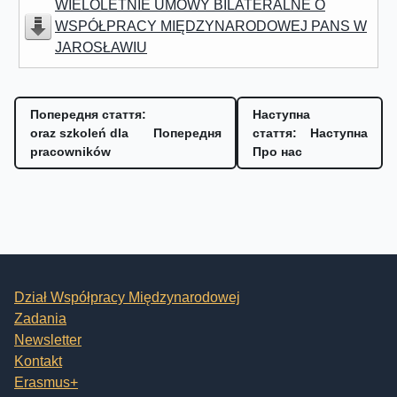
WIELOLETNIE UMOWY BILATERALNE O
WSPÓŁPRACY MIĘDZYNARODOWEJ PANS W
JAROSŁAWIU
Попередня стаття:
Наступна
oraz szkoleń dla
Попередня
стаття:
Наступна
pracowników
Про нас
Dział Współpracy Międzynarodowej
Zadania
Newsletter
Kontakt
Erasmus+