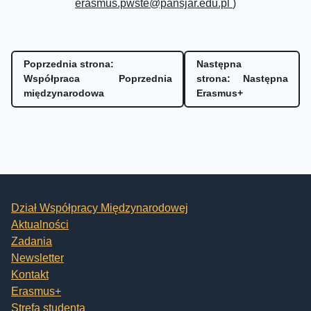
erasmus.pwste@pansjar.edu.pl
)
Poprzednia strona:
Następna
Współpraca
Poprzednia
strona:
Następna
międzynarodowa
Erasmus+
Dział Współpracy Międzynarodowej
Aktualności
Zadania
Newsletter
Kontakt
Erasmus+
Strefa studenta