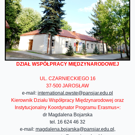
DZIAŁ WSPÓŁPRACY MIĘDZYNARODOWEJ
UL. CZARNIECKIEGO 16
37-500 JAROSŁAW
e-mail:
international.pwste@pansjar.edu.pl
Kierownik Działu Współpracy Międzynarodowej oraz
Instytucjonalny Koordynator Programu Erasmus+:
dr Magdalena Bojarska
tel. 16 624 46 32
e-mail:
magdalena.bojarska@pansjar.edu.pl
,