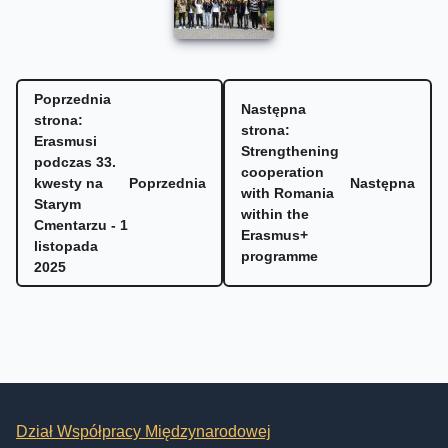
Poprzednia
Następna
strona:
strona:
Erasmusi
Strengthening
podczas 33.
cooperation
kwesty na
Poprzednia
Następna
with Romania
Starym
within the
Cmentarzu - 1
Erasmus+
listopada
programme
2025
Dział Współpracy Międzynarodowej