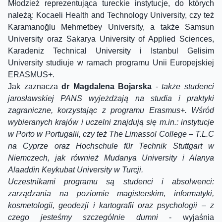
Młodzież reprezentująca tureckie instytucje, do których
należą: Kocaeli Health and Technology University, czy też
Karamanoğlu Mehmetbey University, a także Samsun
University oraz Sakarya University of Applied Sciences,
Karadeniz Technical University i Istanbul Gelisim
University studiuje w ramach programu Unii Europejskiej
ERASMUS+.
Jak zaznacza
dr Magdalena Bojarska
-
także studenci
jarosławskiej PANS wyjeżdżają na studia i praktyki
zagraniczne, korzystając z programu Erasmus+. Wśród
wybieranych krajów i uczelni znajdują się m.in.: instytucje
w Porto w Portugalii, czy też The Limassol College – T.L.C
na Cyprze oraz Hochschule für Technik Stuttgart w
Niemczech, jak również Mudanya University i Alanya
Alaaddin Keykubat University w Turcji.
Uczestnikami programu są studenci i absolwenci:
zarządzania na poziomie magisterskim, informatyki,
kosmetologii, geodezji i kartografii oraz psychologii – z
czego jesteśmy szczególnie dumni
- wyjaśnia