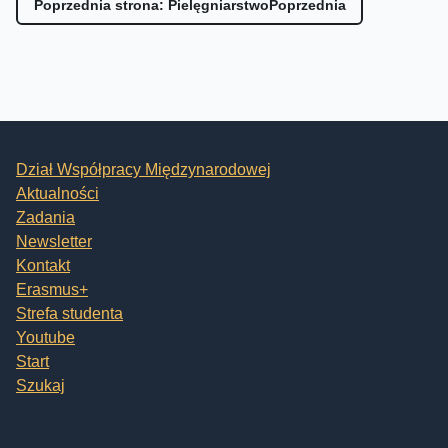
Poprzednia strona: Pielęgniarstwo
Poprzednia
Dział Współpracy Międzynarodowej
Aktualności
Zadania
Newsletter
Kontakt
Erasmus+
Strefa studenta
Youtube
Start
Szukaj