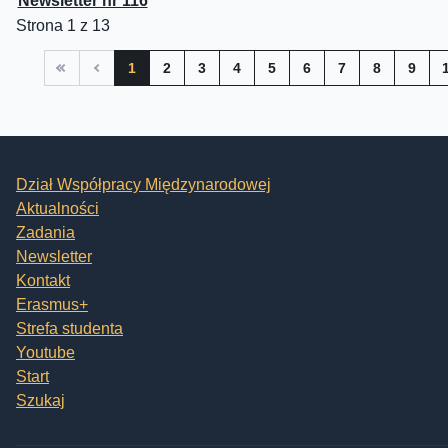
Newsletter nr 116
Strona 1 z 13
1
2
3
4
5
6
7
8
9
Dział Współpracy Międzynarodowej
Aktualności
Zadania
Newsletter
Kontakt
Erasmus+
Strefa studenta
Youtube
Start
Szukaj