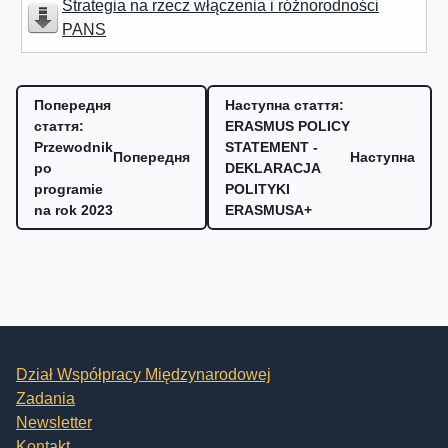
Strategia na rzecz włączenia i różnorodności
PANS
Попередня
Наступна стаття:
стаття:
ERASMUS POLICY
Przewodnik
STATEMENT -
Попередня
Наступна
po
DEKLARACJA
programie
POLITYKI
na rok 2023
ERASMUSA+
Dział Współpracy Międzynarodowej
Zadania
Newsletter
Kontakt