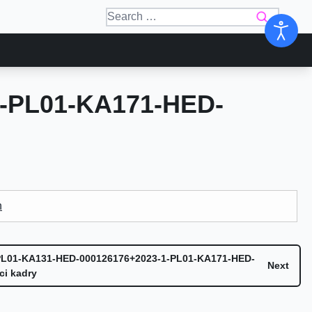
1-PL01-KA171-HED-
h
-1-PL01-KA131-HED-000126176+2023-1-PL01-KA171-HED-
Next
i kadry