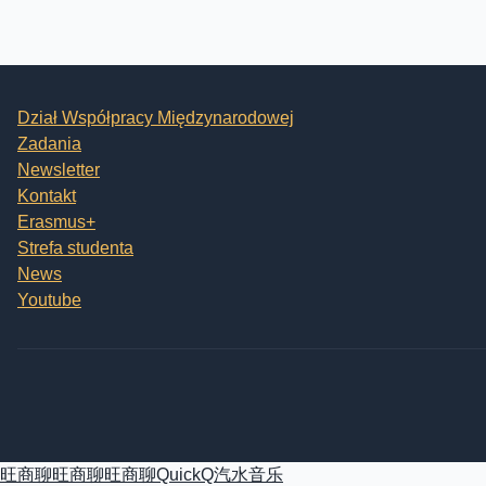
Dział Współpracy Międzynarodowej
Zadania
Newsletter
Kontakt
Erasmus+
Strefa studenta
News
Youtube
旺商聊
旺商聊
旺商聊
QuickQ
汽水音乐