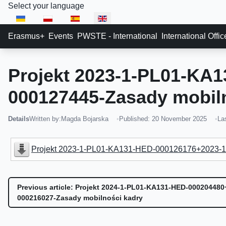
Select your language
Erasmus+
Events
PWSTE - International
International Offi
Projekt 2023-1-PL01-KA
000127445-Zasady mobil
Details
Written by:
Magda Bojarska
Published: 20 November 2025
La
Projekt 2023-1-PL01-KA131-HED-000126176+2023-1
Previous article: Projekt 2024-1-PL01-KA131-HED-00020448
000216027-Zasady mobilności kadry