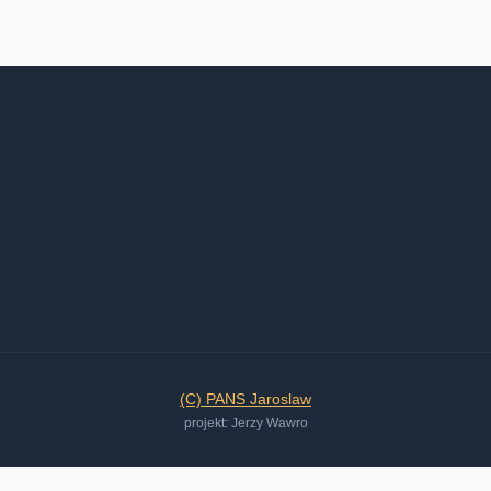
(C) PANS Jaroslaw
projekt: Jerzy Wawro