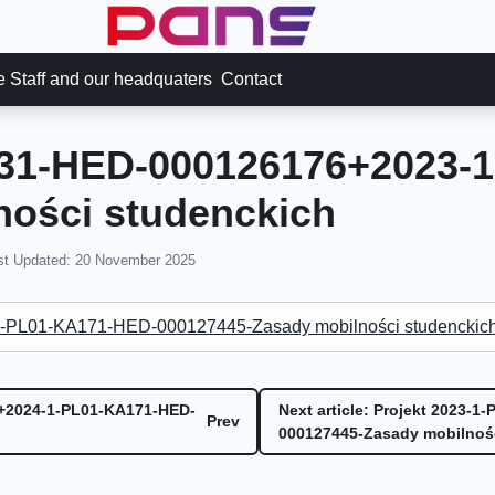
ce Staff and our headquaters
Contact
131-HED-000126176+2023-
ności studenckich
st Updated: 20 November 2025
-PL01-KA171-HED-000127445-Zasady mobilności studenckic
0+2024-1-PL01-KA171-HED-
Next article: Projekt 2023
Prev
000127445-Zasady mobilnośc