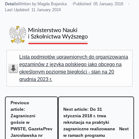
Details
Written by:
Magda Bojarska
Published: 05 January 2018
Last Updated: 11 January 2024
Lista podmiotów uprawnionych do organizowania
egzaminów z języka polskiego jako obcego na
określonym poziomie biegłości - stan na 20
grudnia 2023 r.
Previous
article:
Next article: Do 31
Zagraniczni
stycznia 2018 r. trwa
goście w
rekrutacja na praktyki
PWSTE, Gazeta
Prev
zagraniczne realizowane
Next
Jarosławska nr
w ramach programu