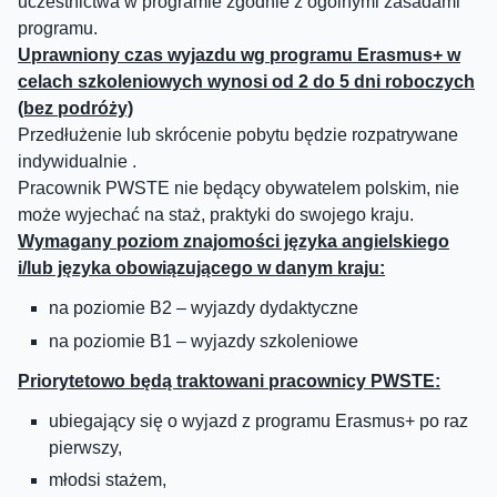
uczestnictwa w programie zgodnie z ogólnymi zasadami
programu.
Uprawniony czas wyjazdu wg programu Erasmus+ w
celach szkoleniowych wynosi
od 2 do 5 dni roboczych
(bez podróży)
Przedłużenie lub skrócenie pobytu będzie rozpatrywane
indywidualnie .
Pracownik PWSTE nie będący obywatelem polskim, nie
może wyjechać na staż, praktyki do swojego kraju.
Wymagany poziom znajomości języka angielskiego
i/lub języka obowiązującego w danym kraju:
na poziomie B2 – wyjazdy dydaktyczne
na poziomie B1 – wyjazdy szkoleniowe
Priorytetowo będą traktowani pracownicy PWSTE:
ubiegający się o wyjazd z programu Erasmus+ po raz
pierwszy,
młodsi stażem,