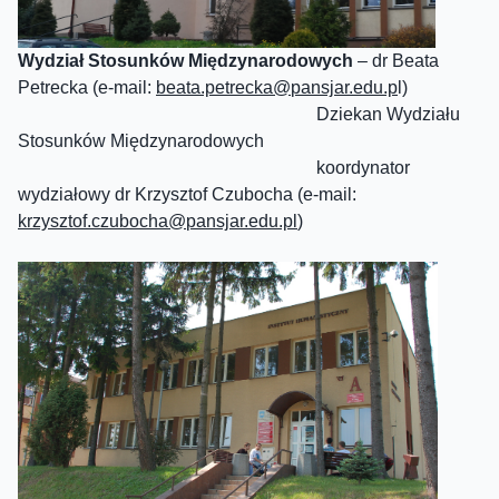
Wydział Stosunków Międzynarodowych
– dr Beata
Petrecka (e-mail:
beata.petrecka@
pansjar
.edu.p
l)
Dziekan Wydziału
Stosunków Międzynarodowych
koordynator
wydziałowy dr Krzysztof Czubocha (e-mail:
krzysztof.czubocha@
pansjar
.edu.pl
)