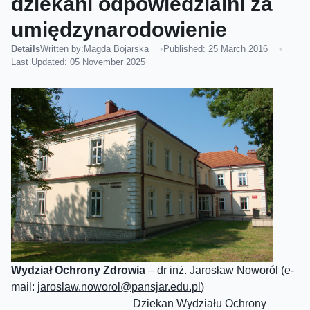
dziekani odpowiedzialni za
umiędzynarodowienie
Details
Written by:
Magda Bojarska
Published: 25 March 2016
Last Updated: 05 November 2025
Wydział Ochrony Zdrowia
– dr inż. Jarosław Noworól (e-
mail:
jaroslaw.noworol@pansjar.edu.pl
)
Dziekan Wydziału Ochrony