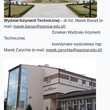
Wydział Inżynierii Technicznej
– dr inż. Marek Banaś (e-
mail:
marek.banas@
pansjar
.edu.pl
)
Dziekan Wydziału Inżynierii
Technicznej
koordynator wydziałowy mgr
Marek Zarychta (e-mail:
marek.zarychta@
pansjar
.edu.pl
)