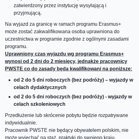
zatwierdzony przez instytucję wysyłającą i
przyjmującą.
Na wyjazd za granicę w ramach programu Erasmus+
może zostać zakwalifikowana osoba uprawniona do
uczestnictwa w programie zgodnie z ogólnymi zasadami
programu.
Uprawniony czas wyjazdu wg programu Erasmus+
wynosi od 2 dni do 2 miesięcy, jednakże pracownicy
PWSTE co do zasady będą kwalifikowani na poniższe:
od 2 do 5 dni roboczych (bez podróży) – wyjazdy w
celach dydaktycznych
od 2 do 5 dni roboczych (bez podróży) - wyjazdy w
celach szkoleniowych
Przedłużenie lub skrócenie pobytu będzie rozpatrywane
indywidualnie.
Pracownik PWSTE nie będący obywatelem polskim, nie
może wyjechać na staż, praktyki do swojego kraju.