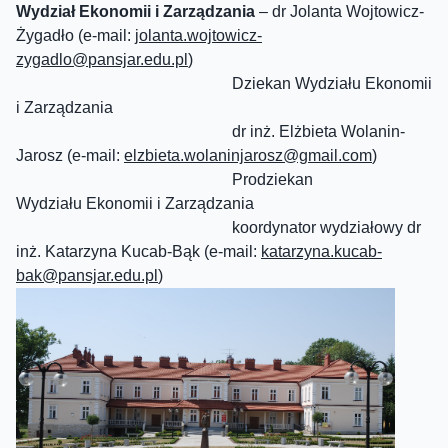
Wydział Ekonomii i Zarządzania
– dr Jolanta Wojtowicz-
Żygadło (e-mail:
jolanta.wojtowicz-
zygadlo@
pansjar.edu.pl
)
Dziekan Wydziału Ekonomii
i Zarządzania
dr inż. Elżbieta Wolanin-
Jarosz (e-mail:
elzbieta.wolaninjarosz@gmail.com
)
Prodziekan
Wydziału Ekonomii i Zarządzania
koordynator wydziałowy dr
inż. Katarzyna Kucab-Bąk (e-mail:
katarzyna.kucab-
bak@
pansjar
.edu.pl
)